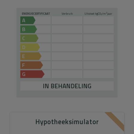
2
ENERGIECERTIFICAAT
Verbruik
Uitstoot kg
CO
/m
jaar
2
A
B
C
D
E
F
G
IN BEHANDELING
Hypotheeksimulator