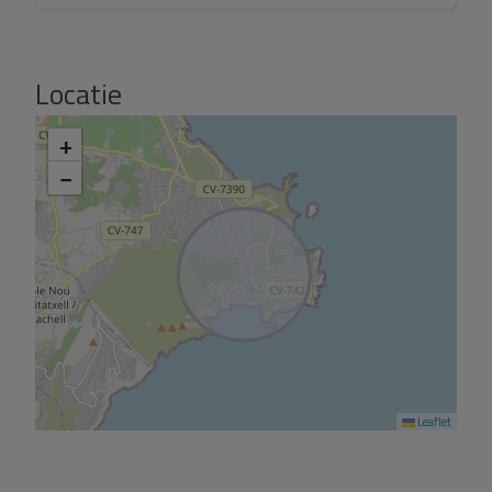
Locatie
+
−
Leaflet