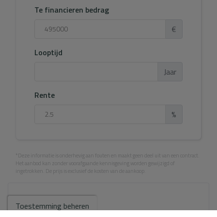
Te financieren bedrag
€
Looptijd
Jaar
Rente
%
*Deze informatie is onderhevig aan fouten en maakt geen deel uit van een contract.
Het aanbod kan zonder voorafgaande kennisgeving worden gewijzigd of
ingetrokken. De prijs is exclusief de kosten van de aankoop.
Jouw volledige naam
*
Toestemming beheren