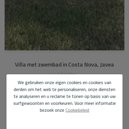
Villa met zwembad in Costa Nova, Javea
HH101
Ref.
We gebruiken onze eigen cookies en cookies van
495.000 €
derden om het web te personaliseren, onze diensten
te analyseren en u reclame te tonen op basis van uw
134 m2
987 m2
4
3
surfgewoonten en voorkeuren. Voor meer informatie
bezoek onze
Cookiebeleid
Villa
in
Costa Nova - Costa Nova
Welkom bij je vredige toevluchtsoord in het hart van