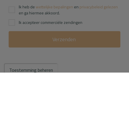
Ik heb de
wettelijke bepalingen
en
privacybeleid gelezen
en ga hiermee akkoord.
Ik accepteer commerciële zendingen
Verzenden
Toestemming beheren