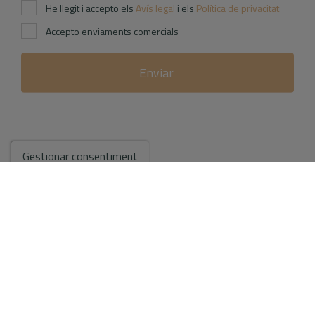
He llegit i accepto els
Avís legal
i els
Política de privacitat
Accepto enviaments comercials
Enviar
Gestionar consentiment