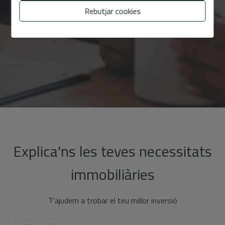
Rebutjar cookies
Explica'ns les teves necessitats
immobiliàries
T'ajudem a trobar el teu millor inversió