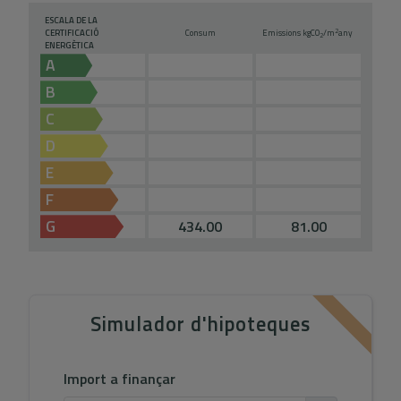
ESCALA DE LA
2
CERTIFICACIÓ
Consum
Emissions kg
CO
/m
any
2
ENERGÈTICA
A
B
C
D
E
F
G
434.00
81.00
Simulador d'hipoteques
Import a finançar