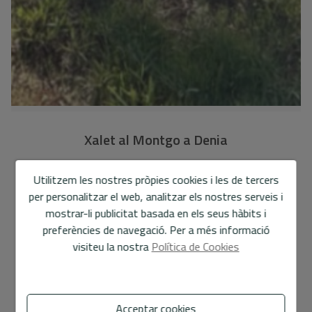
Xalet al Montgo a Denia
HH111
Ref.
Utilitzem les nostres pròpies cookies i les de tercers
395.000 €
per personalitzar el web, analitzar els nostres serveis i
mostrar-li publicitat basada en els seus hàbits i
140 m2
883 m2
3
1
preferències de navegació. Per a més informació
visiteu la nostra
Política de Cookies
Chalet
a
Denia - Pare Pere - Montgo
Casa en venda al Montgó, Dénia, ubicada en una
Acceptar cookies
tranquil·la i exclusiva zona residencial amb impressionants