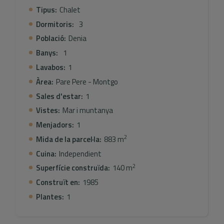
la! Contacta'ns per a més informació o per organitzar
Tipus:
Chalet
una visita.
Dormitoris:
3
Població:
Denia
Banys:
1
Lavabos:
1
Àrea:
Pare Pere - Montgo
Sales d'estar:
1
Vistes:
Mar i muntanya
Menjadors:
1
2
Mida de la parcel·la:
883 m
Cuina:
Independient
2
Superfície construïda:
140 m
Construït en:
1985
Plantes:
1