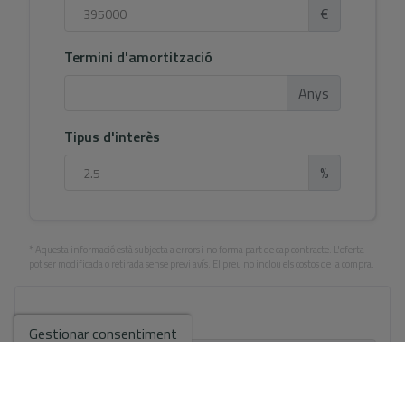
€
Termini d'amortització
Anys
Tipus d'interès
%
* Aquesta informació està subjecta a errors i no forma part de cap contracte. L'oferta
pot ser modificada o retirada sense previ avís. El preu no inclou els costos de la compra.
El teu nom complet
*
Gestionar consentiment
Email
*