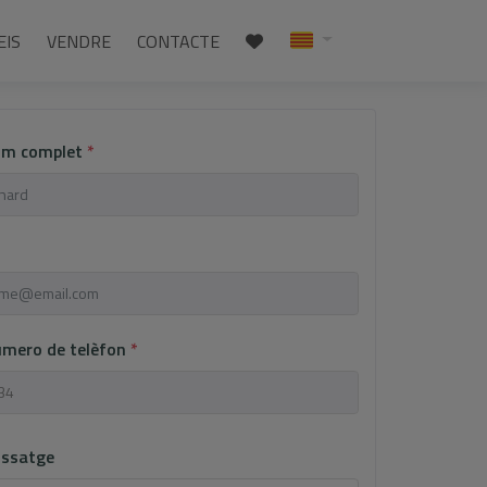
EIS
VENDRE
CONTACTE
nom complet
*
úmero de telèfon
*
issatge