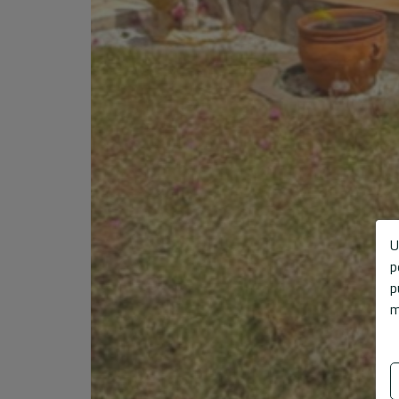
U
p
p
m