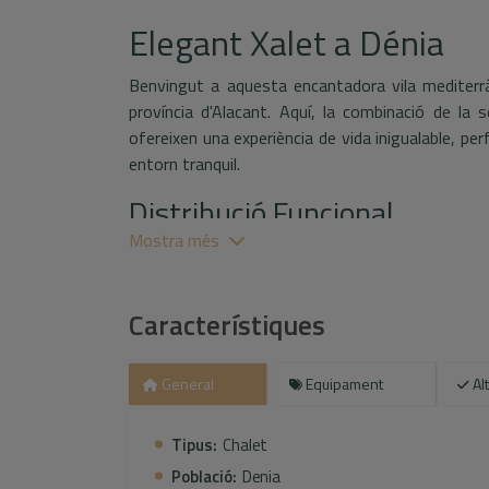
Elegant Xalet a Dénia
Benvingut a aquesta encantadora vila mediterràn
província d'Alacant. Aquí, la combinació de la 
ofereixen una experiència de vida inigualable, pe
entorn tranquil.
Distribució Funcional
Mostra més
Aquest xalet compta amb un disseny diàfan i b
construïda de 81 m², com a refugi ideal per a fa
i dues banys, cada detall ha estat pensat per 
Característiques
americana, totalment equipada, s'integra perf
interacció i el gaudi de moments inoblidables am
General
Equipament
Al
Espais Exteriors i Comunitar
El xalet s'assenta sobre un ampli terreny de 
Tipus:
Chalet
exteriors. Tant si desitgeu relaxar-vos al costat 
Població:
Denia