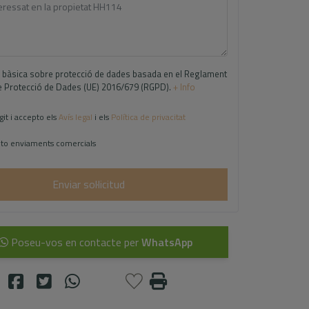
 bàsica sobre protecció de dades basada en el Reglament
 Protecció de Dades (UE) 2016/679 (RGPD).
+ Info
git i accepto els
Avís legal
i els
Política de privacitat
to enviaments comercials
Enviar sol·licitud
Poseu-vos en contacte per
WhatsApp