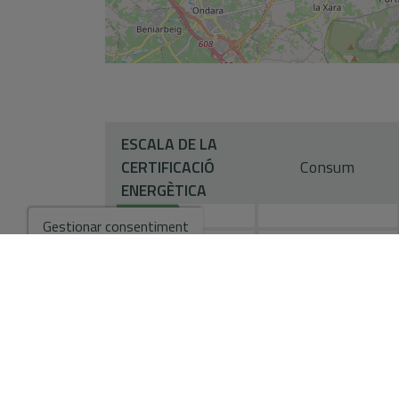
tranquil i acollidor, amb totes les comoditats nec
ESCALA DE LA
CERTIFICACIÓ
Consum
ENERGÈTICA
A
Gestionar consentiment
B
C
D
E
F
G