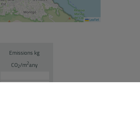
essàries per viure de manera confortable i plena.
Leaflet
Emissions kg
2
CO
/m
any
2