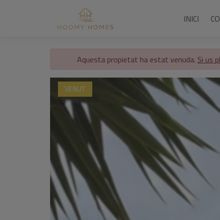
INICI
C
Aquesta propietat ha estat venuda.
Si us p
VENUT