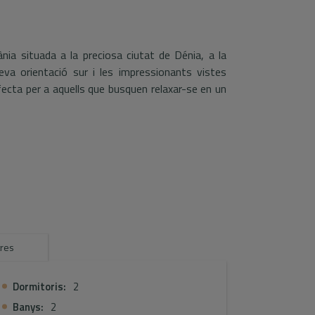
ia situada a la preciosa ciutat de Dénia, a la
seva orientació sur i les impressionants vistes
rfecta per a aquells que busquen relaxar-se en un
en distribuït, que s'estén en una superfície
mílies o parelles. Amb dues còmodes habitacions
proporcionar confort i funcionalitat. La cuina
ectament amb l'espai de menjar, fomentant la
b éssers estimats.
tres
is
350 m², que permet gaudir de les seves zones
Dormitoris:
2
de la piscina comunitària com si preferiu fer una
Banys:
2