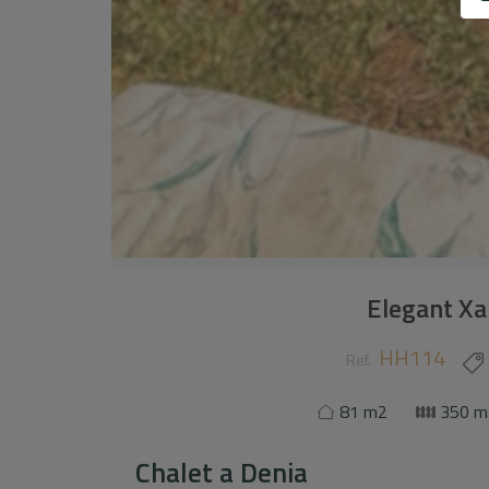
Elegant Xa
HH114
Ref.
81 m2
350 m
Chalet
a
Denia