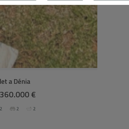
let a Dénia
360.000 €
2
2
2