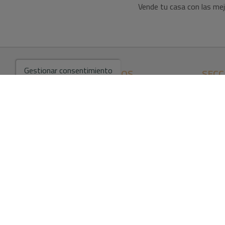
Vende tu casa con las mej
Gestionar consentimiento
ENCUÉNTRANOS
SECC
03700 Denia, Alicante
Home
Compr
+34 613 994 856
Servici
+34 613 994 856
Vender
max.rierabender@gmail.com
Blog
Horario:
Contac
L-V: 09:00 - 19:00
Aviso L
Polític
S: 09:30 - 14:00