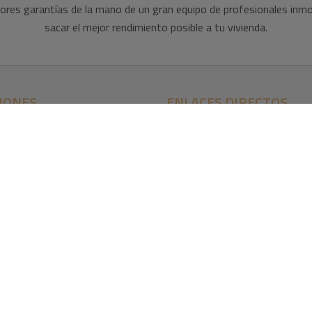
ores garantías de la mano de un gran equipo de profesionales inmob
sacar el mejor rendimiento posible a tu vivienda.
IONES
ENLACES DIRECTOS
ar
os
to
egal
a de Privacidad