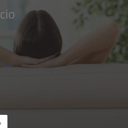
cio
o