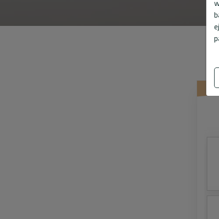
w
b
e
p