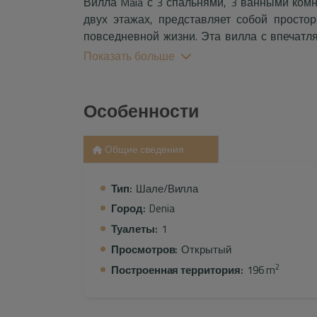
Вилла Maia с 3 спальнями, 3 ванными ком
двух этажах, представляет собой просто
повседневной жизни. Эта вилла с впечат
вы можете созерцать захватывающий вид 
Показать больше
уединение, чтобы насладиться моментами 
Просторный гараж на две машины в
Особенности
дополнительных автомобиля обеспечивае
Главная терраса разделена на две зон
наслаждения природой, и другая ночью
Общие сведения
свежем воздухе.
Тип:
Шале/Вилла
Кухня в американском стиле, открытая д
Город:
Denia
компанией, любуясь панорамным видом
естественного света, создавая ярку
Туалеты:
1
пространстве. Почувствуйте средиземномо
Просмотров:
Открытый
стиль гармонично сочетаются друг с другом.
2
Построенная территория:
196 m