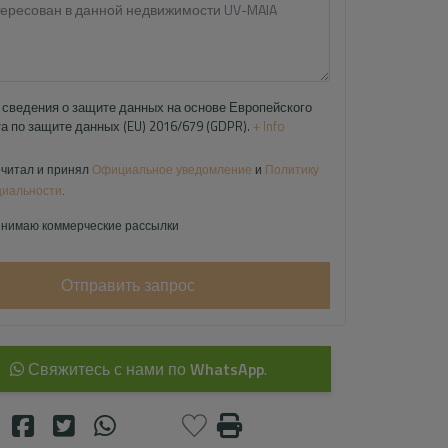
сведения о защите данных на основе Европейского
а по защите данных (EU) 2016/679 (GDPR).
+ Info
читал и принял
Официальное уведомление
и
Политику
иальности
.
нимаю коммерческие рассылки
Отправить запрос
Свяжитесь с нами по
WhatsApp
.