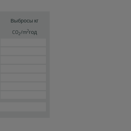
Выбросы кг
2
CO
/m
год
2