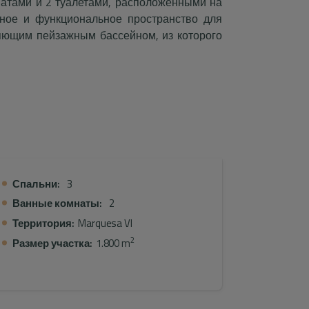
натами и 2 туалетами, расположенными на
рное и функциональное пространство для
ляющим пейзажным бассейном, из которого
на город Дения, предлагает безмятежное
отдыха.
месте с открытой парковкой на два
т комфорт и практичность для жильцов.
ы: одна днем, идеально подходящая для
, идеально подходящая для трапезы на
Спальни:
3
ля столовой, приглашает вас насладиться
Ванные комнаты:
2
. Большие окна дома пропускают много
ю и гостеприимную атмосферу во всем
Территория:
Marquesa VI
рскую жизнь на вилле Maia, где комфорт и
2
Размер участка:
1.800 m