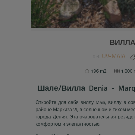
ВИЛЛА
UV-MAIA
Ref.
196 m2
1.800
Шале/Вилла
Denia - Marq
Откройте для себя виллу Maia, виллу в с
районе Маркиза VI, в солнечном и тихом мес
города Дения. Эта очаровательная резид
комфортом и элегантностью.