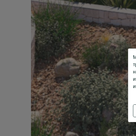
М
т
н
и
и