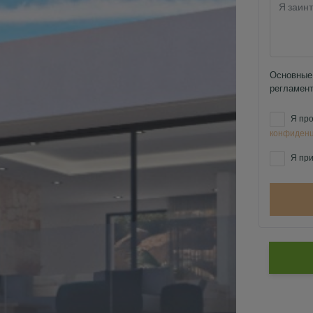
Основные 
регламент
Я про
конфиденц
Я при