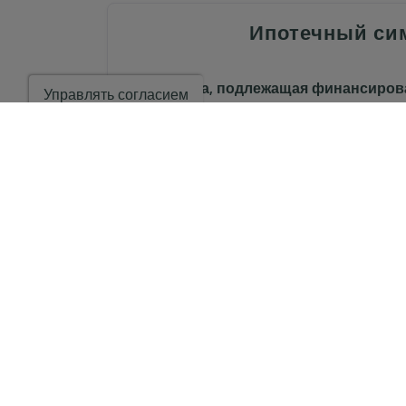
Ипотечный си
Сумма, подлежащая финансиро
Управлять согласием
Период амортизации
Процентная ставка
*Эта информация является предметом ошибок и не является час
или отозвано без предварительного уведомления. В цену не вкл