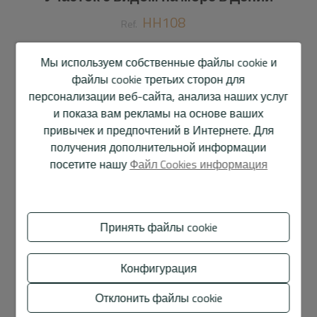
HH108
Ref.
168.000 €
Мы используем собственные файлы cookie и
файлы cookie третьих сторон для
962 m2
персонализации веб-сайта, анализа наших услуг
и показа вам рекламы на основе ваших
Участок
Denia
привычек и предпочтений в Интернете. Для
получения дополнительной информации
Продается участок в Дении, в нескольких минутах
посетите нашу
Файл Cookies информация
ходьбы от центра города и пляжа. Участок
площадью 962 м2 расположен между районами
Сан-Николас и Кампусос на склоне, что позволяет
иметь хороший открытый и беспрепятственный
Принять файлы cookie
вид на море.
Это городской участок в консолидированном
Конфигурация
районе, идеальный для начала проекта отдельного
Показать больше
дома, свободного от строительства, чтобы
Отклонить файлы cookie
спроектировать его по своему вкусу. Участок