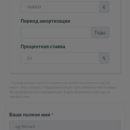
€
Период амортизации
Годы
Процентная ставка
%
*Эта информация является предметом ошибок и не является частью
какого-либо контракта. Предложение может быть изменено или отозвано
без предварительного уведомления. В цену не включены расходы на
приобретение.
Ваше полное имя
*