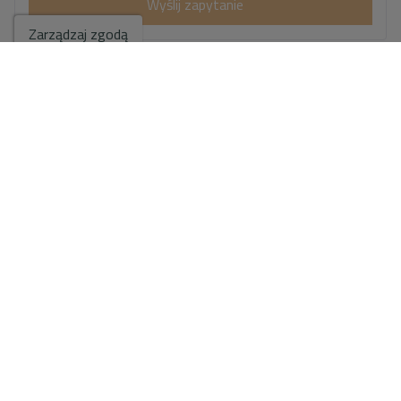
Wyślij zapytanie
Zarządzaj zgodą
Skontaktuj się z nami przez
WhatsApp
Przejdź do wyników wyszukiwania
Mogą Państwo również
polubić te nieruchomości
Sprzedaż. Willa w Denia