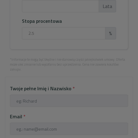
Lata
Stopa procentowa
%
*Informacje te mogą być błędne i nie stanowią części jakiejkolwiek umowy. Oferta
może ulec zmianie lub wycofaniu bez uprzedzenia. Cena nie zawiera kosztów
zakupu.
Twoje pełne Imię i Nazwisko
*
Email
*