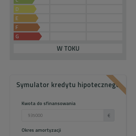
D
E
F
G
W TOKU
Symulator kredytu hipotecznego
Kwota do sfinansowania
€
Okres amortyzacji