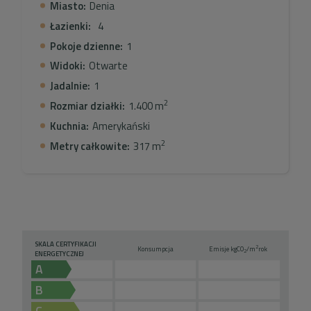
Miasto:
Denia
Łazienki:
4
Pokoje dzienne:
1
Widoki:
Otwarte
Jadalnie:
1
2
Rozmiar działki:
1.400 m
Kuchnia:
Amerykański
2
Metry całkowite:
317 m
SKALA CERTYFIKACJI
2
Konsumpcja
Emisje kg
CO
/m
rok
2
ENERGETYCZNEJ
A
B
C