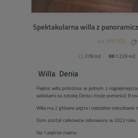
Spektakularna willa z panorami
HH105
Ref.
278 m2
1.229 m2
Willa
Denia
Piękna willa położona w jednym z najpiękniejsz
widokami na zatokę Denia i może pomieścić 8 os
Willa ma 2 główne piętra i oddzielne mieszkanie na
Dom został całkowicie odnowiony w 2022 roku. 
Na 1 piętrze mamy: