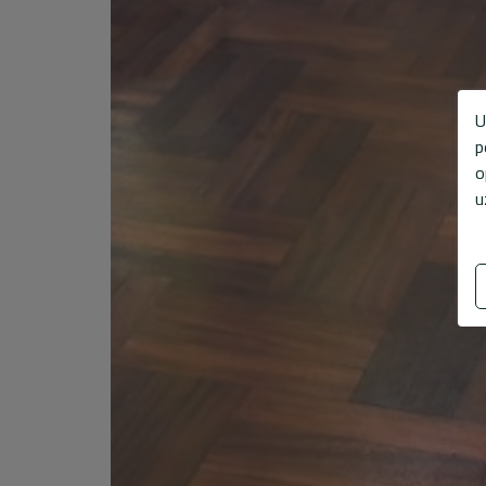
U
p
o
u