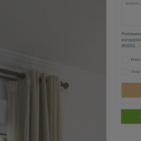
Podstawow
europejski
(RODO).
+ 
Przec
Chcę 