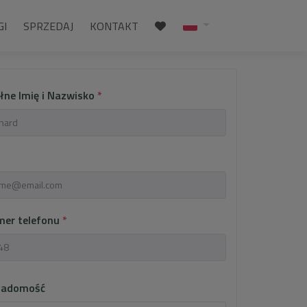
GI
SPRZEDAJ
KONTAKT
łne Imię i Nazwisko
*
mer telefonu
*
iadomość