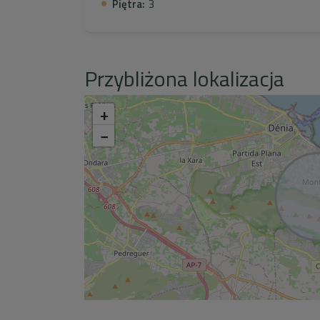
Piętra:
3
Przybliżona lokalizacja
+
−