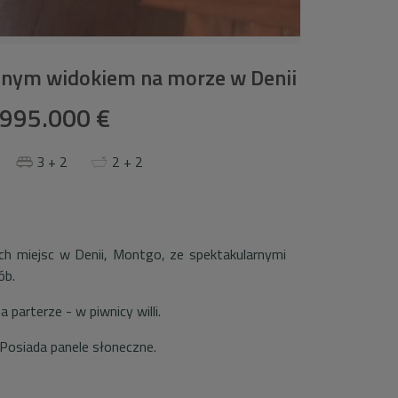
cznym widokiem na morze w Denii
995.000 €
3 + 2
2 + 2
ych miejsc w Denii, Montgo, ze spektakularnymi
ób.
 parterze - w piwnicy willi.
Posiada panele słoneczne.