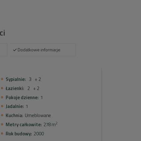
adną jadalnię, z której możemy podziwiać piękne
woim krajobrazie,
ci
rysznicem, wanną.
Dodatkowe informacje
onem i kolejną sypialnią. Na tym piętrze mamy
tępujący sposób:
Sypialnie:
3
+ 2
lnia z łazienką en-suite, sypialnia dwuosobowa,
Łazienki:
2
+ 2
Pokoje dzienne:
1
 konstrukcji z ładnym jacuzzi, wraz z dużym
Jadalnie:
1
na cieszyć się dużym ogrodem.
Kuchnia:
Umeblowane
2
Metry całkowite:
278 m
.
Rok budowy:
2000
ę na oglądanie już dziś!