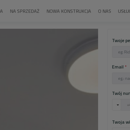
NA
NA SPRZEDAŻ
NOWA KONSTRUKCJA
O NAS
USŁU
Twoje pe
Email
*
Twój nu
Twoja w